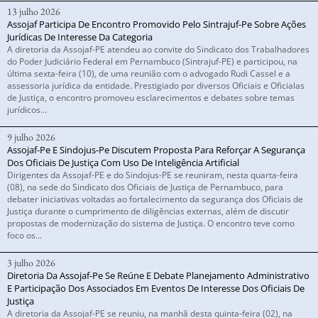
13 julho 2026
Assojaf Participa De Encontro Promovido Pelo Sintrajuf-Pe Sobre Ações
Jurídicas De Interesse Da Categoria
A diretoria da Assojaf-PE atendeu ao convite do Sindicato dos Trabalhadores
do Poder Judiciário Federal em Pernambuco (Sintrajuf-PE) e participou, na
última sexta-feira (10), de uma reunião com o advogado Rudi Cassel e a
assessoria jurídica da entidade. Prestigiado por diversos Oficiais e Oficialas
de Justiça, o encontro promoveu esclarecimentos e debates sobre temas
jurídicos...
9 julho 2026
Assojaf-Pe E Sindojus-Pe Discutem Proposta Para Reforçar A Segurança
Dos Oficiais De Justiça Com Uso De Inteligência Artificial
Dirigentes da Assojaf-PE e do Sindojus-PE se reuniram, nesta quarta-feira
(08), na sede do Sindicato dos Oficiais de Justiça de Pernambuco, para
debater iniciativas voltadas ao fortalecimento da segurança dos Oficiais de
Justiça durante o cumprimento de diligências externas, além de discutir
propostas de modernização do sistema de Justiça. O encontro teve como
foco os...
3 julho 2026
Diretoria Da Assojaf-Pe Se Reúne E Debate Planejamento Administrativo
E Participação Dos Associados Em Eventos De Interesse Dos Oficiais De
Justiça
A diretoria da Assojaf-PE se reuniu, na manhã desta quinta-feira (02), na