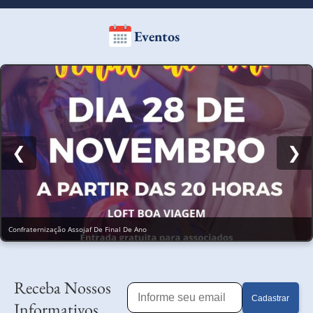
Eventos
❮
❯
Confraternização Assojaf De Final De Ano
Receba Nossos
Cadastrar
Informativos