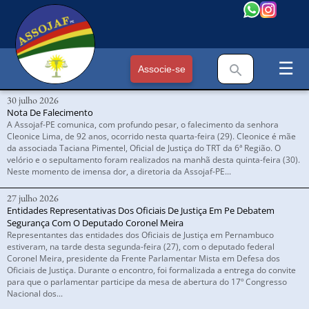
☰
Associe-se
30 julho 2026
Nota De Falecimento
A Assojaf-PE comunica, com profundo pesar, o falecimento da senhora
Cleonice Lima, de 92 anos, ocorrido nesta quarta-feira (29). Cleonice é mãe
da associada Taciana Pimentel, Oficial de Justiça do TRT da 6ª Região. O
velório e o sepultamento foram realizados na manhã desta quinta-feira (30).
Neste momento de imensa dor, a diretoria da Assojaf-PE...
27 julho 2026
Entidades Representativas Dos Oficiais De Justiça Em Pe Debatem
Segurança Com O Deputado Coronel Meira
Representantes das entidades dos Oficiais de Justiça em Pernambuco
estiveram, na tarde desta segunda-feira (27), com o deputado federal
Coronel Meira, presidente da Frente Parlamentar Mista em Defesa dos
Oficiais de Justiça. Durante o encontro, foi formalizada a entrega do convite
para que o parlamentar participe da mesa de abertura do 17º Congresso
Nacional dos...