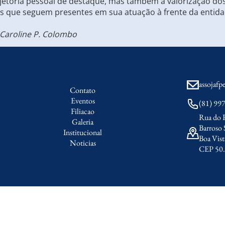
tória pessoal de destaque, mas também a valorização dos v
 que seguem presentes em sua atuação à frente da entida
 Caroline P. Colombo
assojaf
Contato
Eventos
(81) 99
Filiacao
Rua do 
Galeria
Barroso 
Institucional
Boa Vist
Noticias
CEP 50