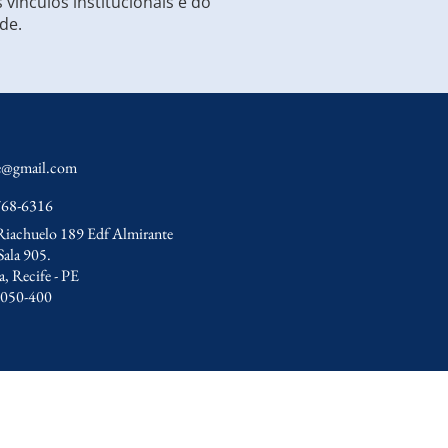
ínculos institucionais e do
de.
pe@gmail.com
768-6316
Riachuelo 189 Edf Almirante
Sala 905.
a, Recife - PE
.050-400