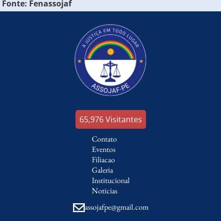
Fonte: Fenassojaf
65,976
Visitantes
Contato
Eventos
Filiacao
Galeria
Institucional
Noticias
assojafpe@gmail.com